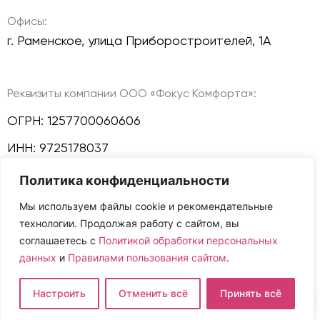
Офисы:
г. Раменское, улица Приборостроителей, 1А
Реквизиты компании ООО «Фокус Комфорта»:
ОГРН: 1257700060606
ИНН: 9725178037
Политика конфиденциальности
КПП: 772501001
Мы используем файлы cookie и рекомендательные
Политика конфиденциальности
технологии. Продолжая работу с сайтом, вы
Мы в соц сетях:
соглашаетесь с
Политикой обработки персональных
данных
и
Правилами пользования сайтом
.
Сайт и размещенная на нем информация не
Настроить
Отменить всё
Принять всё
являются публичной офертой