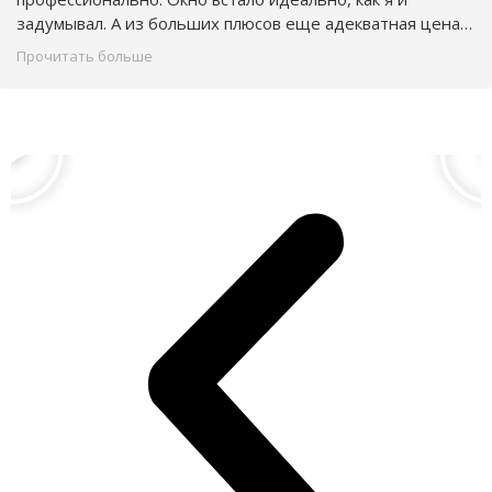
задумывал. А из больших плюсов еще адекватная цена,
не то что у других производителей. Спасибо за
Прочитать больше
проделанную работу. Обязательно посоветую друзьям.