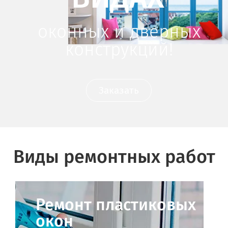
оконных и дверных
конструкций!
Заказать
Виды ремонтных работ
Ремонт пластиковых
окон