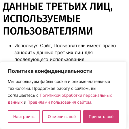
ДАННЫЕ ТРЕТЬИХ ЛИЦ,
ИСПОЛЬЗУЕМЫЕ
ПОЛЬЗОВАТЕЛЯМИ
Используя Сайт, Пользователь имеет право
заносить данные третьих лиц для
последующего использования.
Пользователь обязуется получить
Политика конфиденциальности
предварительное согласие субъекта
Персональных данных на их использование
Мы используем файлы cookie и рекомендательные
посредством Сайта.
технологии. Продолжая работу с сайтом, вы
Оператор обязуется предпринять необходимые
соглашаетесь с
Политикой обработки персональных
меры для обеспечения сохранности
данных
и
Правилами пользования сайтом
.
Персональных данных третьих лиц, занесенных
Пользователем.
Настроить
Отменить всё
Принять всё