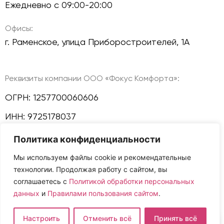
Ежедневно с 09:00-20:00
Офисы:
г. Раменское, улица Приборостроителей, 1А
Реквизиты компании ООО «Фокус Комфорта»:
ОГРН: 1257700060606
ИНН: 9725178037
Политика конфиденциальности
КПП: 772501001
Мы используем файлы cookie и рекомендательные
Политика конфиденциальности
технологии. Продолжая работу с сайтом, вы
Мы в соц сетях:
соглашаетесь с
Политикой обработки персональных
данных
и
Правилами пользования сайтом
.
Настроить
Отменить всё
Принять всё
Сайт и размещенная на нем информация не