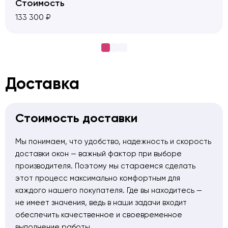
Стоимость
— Доставка новых окон на объект
133 300 ₽
— Подъём материалов на этаж без использования
лифта
— Установка окон с соблюдением всех норм тепло-
и гидроизоляции
— Монтаж наружных отливов и внутренних
Доставка
подоконников
— Отделка откосов с обеспечением эстетичного и
герметичного завершения проёма
Стоимость доставки
Заказчик остался доволен качеством установки:
«Окнами доволен, порекомендую друзьям!» — что
Мы понимаем, что удобство, надежность и скорость
подтверждает высокий уровень исполнения и
доставки окон — важный фактор при выборе
внимательное отношение к деталям.
производителя. Поэтому мы стараемся сделать
этот процесс максимально комфортным для
каждого нашего покупателя. Где вы находитесь —
не имеет значения, ведь в наши задачи входит
обеспечить качественное и своевременное
выполнение работы.