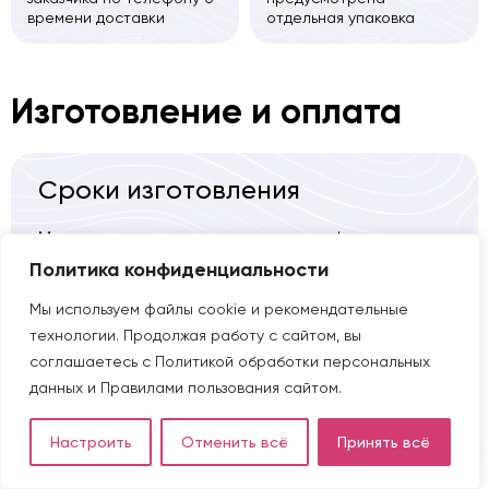
времени доставки
отдельная упаковка
Изготовление и оплата
Сроки изготовления
Мы оперативно изготавливаем и профессионально
устанавливаем профильные системы на объектах
Политика конфиденциальности
любого масштаба и сложности. Берёмся за
Мы используем файлы cookie и рекомендательные
стандартные и полностью нестандартные
технологии. Продолжая работу с сайтом, вы
решения — формы, размеры, конфигурации,
соглашаетесь с
Политикой обработки персональных
панорамные конструкции, фигурные окна и двери.
данных
и
Правилами пользования сайтом
.
Для нас это привычная задача, которую мы
выполняем без задержек и компромиссов по
Настроить
Отменить всё
Принять всё
качеству.