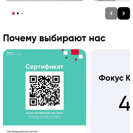
Почему выбирают нас
Фокус К
4