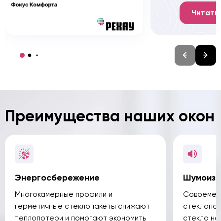
Читать
Преимущества наших окон
Энергосбережение
Шумоизо
Многокамерные профили и
Современн
герметичные стеклопакеты снижают
стеклопак
теплопотери и помогают экономить
стекла н