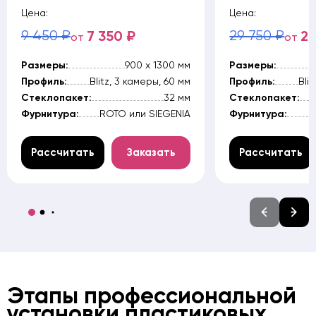
Цена:
Цена:
9 450 ₽
7 350 ₽
29 750 ₽
25
от
от
Размеры:
900 х 1300 мм
Размеры:
Профиль:
Blitz, 3 камеры, 60 мм
Профиль:
Bli
Стеклопакет:
32 мм
Стеклопакет:
Фурнитура:
ROTO или SIEGENIA
Фурнитура:
R
Рассчитать
Заказать
Рассчитать
Этапы профессиональной
установки пластиковых