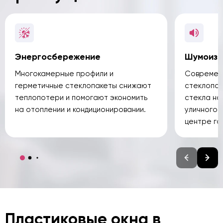
Энергосбережение
Шумоизо
Многокамерные профили и
Современн
герметичные стеклопакеты снижают
стеклопак
теплопотери и помогают экономить
стекла н
на отоплении и кондиционировании.
уличного 
центре го
Пластиковые окна в