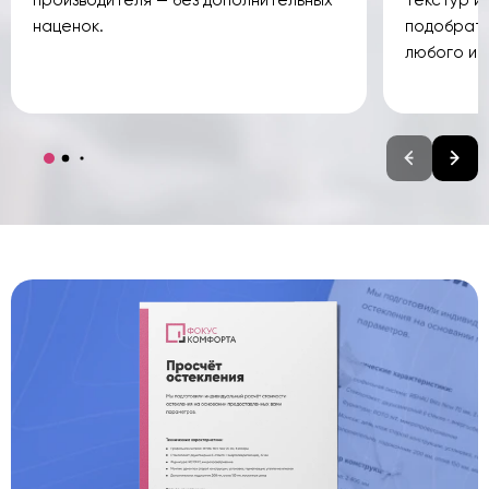
наценок.
подобрать
любого ин