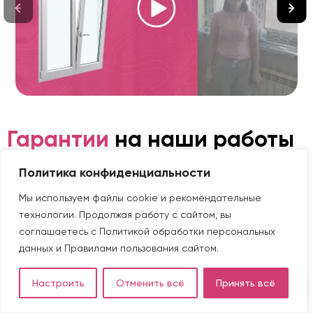
Гарантии
на наши работы
Политика конфиденциальности
Надежные окна, которые прослужат десятилетия, в
течение всего срока сохраняя заявленные качества. На
Мы используем файлы cookie и рекомендательные
всю продукцию и услуги установки мы предоставляем
технологии. Продолжая работу с сайтом, вы
гарантию.
соглашаетесь с
Политикой обработки персональных
данных
и
Правилами пользования сайтом
.
7 лет
2 лет
от
от
Настроить
Отменить всё
Принять всё