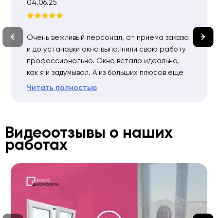
04.06.25
Очень вежливый персонал, от приема заказа
и до установки окна выполнили свою работу
профессионально. Окно встало идеально,
как я и задумывал. А из больших плюсов еще
адекватная цена, не то что у других
Читать полностью
производителей. Спасибо за проделанную
работу. Обязательно посоветую друзьям.
Видеоотзывы о наших
работах