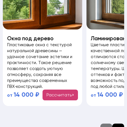
Окна под дерево
Ламинирован
Пластиковые окна с текстурой
Цветные пластик
натуральной древесины —
качественной ла
удачное сочетание эстетики и
отличаются стойк
практичности. Такое решение
солнечному свет
позволяет создать уютную
температуры. Ш
атмосферу, сохраняя все
оттенков и факт
преимущества современных
возможность под
ПВХ‑конструкций.
под любой стиль
14 000 ₽
14 000 ₽
Рассчитать
от
от