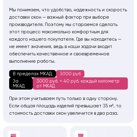
Заказчик остался доволен качеством установки:
«Окнами доволен, порекомендую друзьям!» — что
Мы понимаем, что удобство, надежность и скорость
подтверждает высокий уровень исполнения и
доставки окон — важный фактор при выборе
внимательное отношение к деталям.
производителя. Поэтому мы стараемся сделать
этот процесс максимально комфортным для
каждого нашего покупателя. Где вы находитесь —
не имеет значения, ведь в наши задачи входит
обеспечить качественное и своевременное
выполнение работы.
В пределах МКАД
3000 руб
За
3000 руб. + 40 руб. каждый километр
МКАД
от МКАД
При этом учитываем путь только в одну сторону.
Если общая площадь изделий превышает 35 м², то
стоимость доставки окон увеличится в два раза.