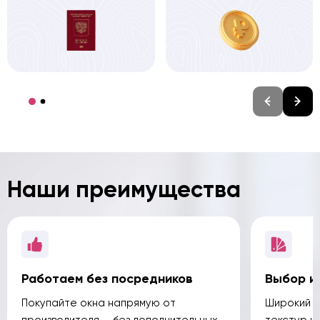
Наши преимущества
Работаем без посредников
Выбор и
Покупайте окна напрямую от
Широкий а
производителя — без дополнительных
текстур и