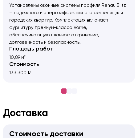
Установлены оконные системы профиля Rehau Blitz
— надежного и энергоэффективного решения для
городских квартир. Комплектация включает
фурнитуру премиум-класса Vorne,
обеспечивающую плавное открывание,
долговечность и безопасность.
Площадь работ
Выполненные работы:
10,89 м²
— Демонтаж старых оконных конструкций
Стоимость
— Доставка новых окон на объект
133 300 ₽
— Подъём материалов на этаж без использования
лифта
— Установка окон с соблюдением всех норм тепло-
и гидроизоляции
— Монтаж наружных отливов и внутренних
Доставка
подоконников
— Отделка откосов с обеспечением эстетичного и
герметичного завершения проёма
Стоимость доставки