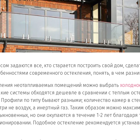
сом задаются все, кто старается построить свой дом, сдел
обенностями современного остекления, понять, в чем разн
екления неотапливаемых помещений можно выбрать
холодно
кие системы обходятся дешевле в сравнении с теплым осте
 Профили по типу бывают разными; количество камер в стек
нутри не воздух, а инертный газ. Таким образом можно макси
кновенных, но они окупаются в течение 1-2 лет благодаря 
ционировании. Подобное остекление рекомендуется устана