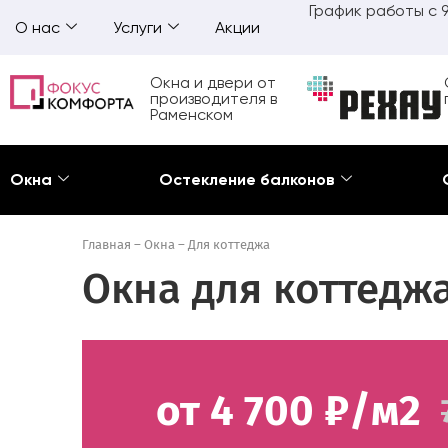
График работы с 9
О нас
Услуги
Акции
Окна и двери от
производителя в
Раменском
Окна
Остекление балконов
Главная
–
Окна
–
Для коттеджа
Окна для коттедж
от 4 700 ₽/м2