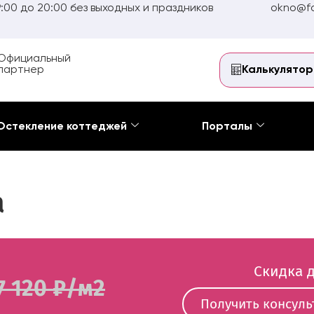
:00 до 20:00 без выходных и праздников
okno@fo
Официальный
партнер
Калькулятор
Остекление коттеджей
Порталы
а
Скидка д
7 120 ₽/м2
Получить консул