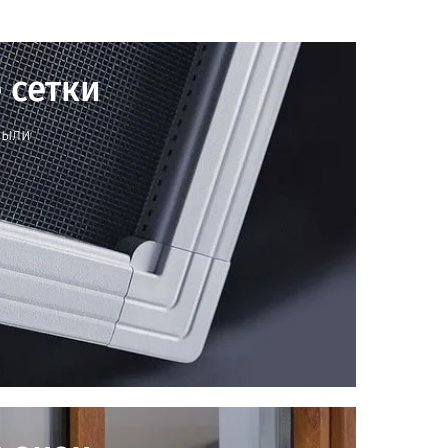
 сетки
пыли