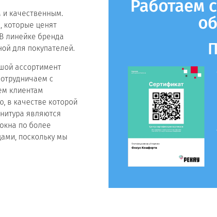
Работаем с
 и качественным.
об
, которые ценят
 В линейке бренда
П
ой для покупателей.
шой ассортимент
сотрудничаем с
ем клиентам
, в качестве которой
рнитура являются
окна по более
цами, поскольку мы