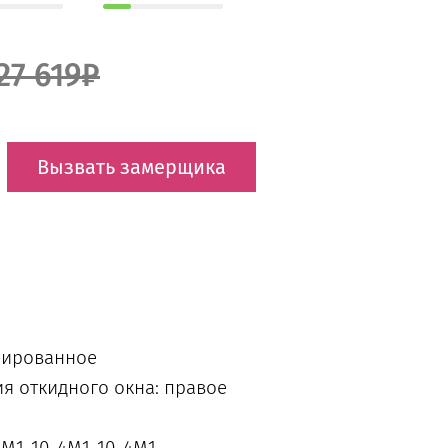
27 619₽
Вызвать замерщика
нированное
я откидного окна: правое
 4М1-10-4М1-10-4М1