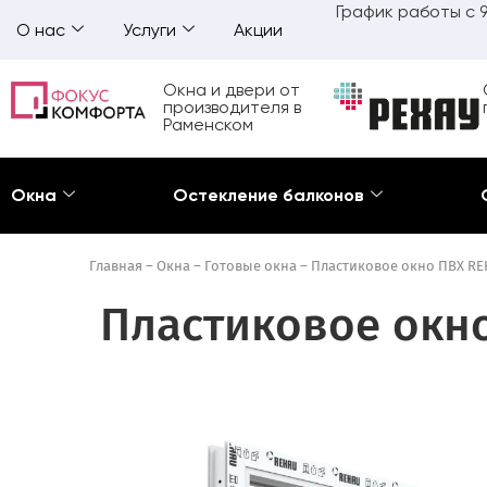
График работы с 9
О нас
Услуги
Акции
Окна и двери от
производителя в
Раменском
Окна
Остекление балконов
Главная
–
Окна
–
Готовые окна
–
Пластиковое окно ПВХ REH
Пластиковое окно