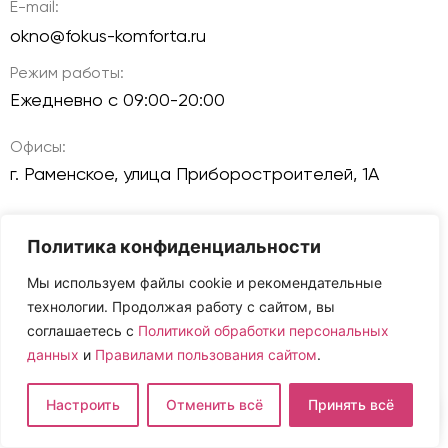
E-mail:
okno@fokus-komforta.ru
Режим работы:
Ежедневно с 09:00-20:00
Офисы:
г. Раменское, улица Приборостроителей, 1А
Политика конфиденциальности
Реквизиты компании ООО «Фокус Комфорта»:
Мы используем файлы cookie и рекомендательные
ОГРН: 1257700060606
технологии. Продолжая работу с сайтом, вы
ИНН: 9725178037
соглашаетесь с
Политикой обработки персональных
данных
и
Правилами пользования сайтом
.
КПП: 772501001
Настроить
Отменить всё
Принять всё
Политика конфиденциальности