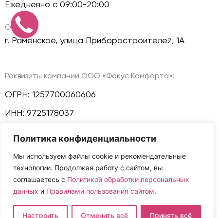
Ежедневно с 09:00-20:00
Офисы:
г. Раменское, улица Приборостроителей, 1А
Реквизиты компании ООО «Фокус Комфорта»:
ОГРН: 1257700060606
ИНН: 9725178037
КПП: 772501001
Политика конфиденциальности
Политика конфиденциальности
Мы используем файлы cookie и рекомендательные
технологии. Продолжая работу с сайтом, вы
Мы в соц сетях:
соглашаетесь с
Политикой обработки персональных
данных
и
Правилами пользования сайтом
.
Сайт и размещенная на нем информация не
Настроить
Отменить всё
Принять всё