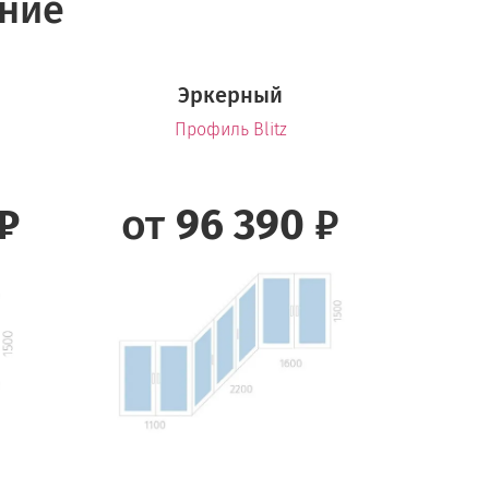
ение
Эркерный
Профиль Blitz
₽
от
96 390
₽