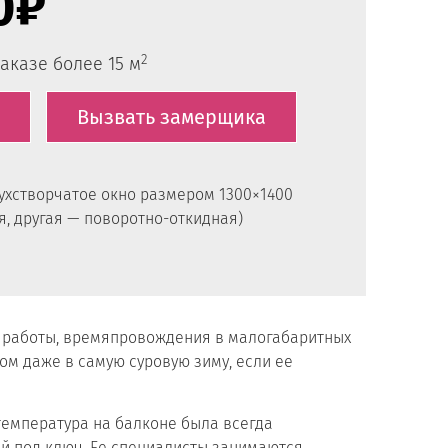
0₽
2
аказе более 15 м
Вызвать замерщика
вухстворчатое окно размером 1300×1400
я, другая — поворотно-откидная)
е работы, времяпровождения в малогабаритных
ом даже в самую суровую зиму, если ее
температура на балконе была всегда
й под ключ. Ее специалисты занимаются