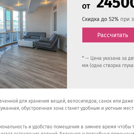
2450
от
Скидка до 52%
при з
Рассчитать
* — Цена указана за д
мм (одна створка глуха
аченной для хранения вещей, велосипедов, санок или даж
думанная, обустроенная зона станет удобным и уютным мест
иональность и удобство помещения в зимнее время чтобы 
агает остекление лоджий, балконов и подсобных помещени