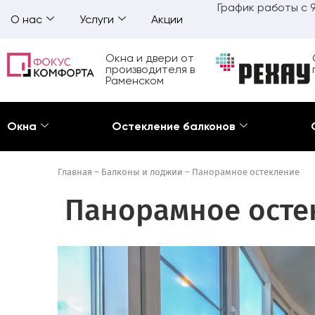
График работы с 9
О нас
Услуги
Акции
Окна и двери от
производителя в
Раменском
Окна
Остекление балконов
Главная
–
Балконы и лоджии
–
Панорамное остекление
Панорамное осте