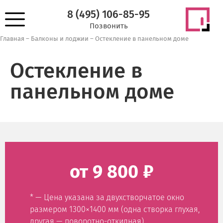
8 (495) 106-85-95
Позвонить
Главная
–
Балконы и лоджии
–
Остекление в панельном доме
Остекление в
панельном доме
от 9 800 ₽
* — Цена указана за двухстворчатое окно
размером 1300×1400 мм (одна створка глухая,
другая — поворотно-откидная)