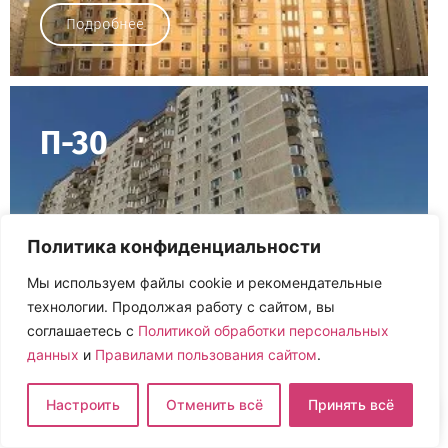
Подробнее
П-30
Политика конфиденциальности
Подробнее
Мы используем файлы cookie и рекомендательные
технологии. Продолжая работу с сайтом, вы
соглашаетесь с
Политикой обработки персональных
данных
и
Правилами пользования сайтом
.
П-42
Настроить
Отменить всё
Принять всё