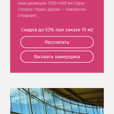
окно размером 1300×1400 мм (одна
створка глухая, другая — поворотно-
откидная)
Скидка до 52% при заказе 15 м2
Рассчитать
Вызвать замерщика