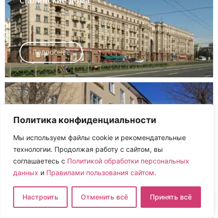
Сталинские дома
Подробнее
Хрущевки
Политика конфиденциальности
Мы используем файлы cookie и рекомендательные
технологии. Продолжая работу с сайтом, вы
соглашаетесь с
Политикой обработки персональных
Подробнее
данных
и
Правилами пользования сайтом
.
Настроить
Отменить всё
Принять всё