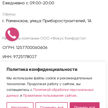
Ежедневно с 09:00-20:00
Офисы:
г. Раменское, улица Приборостроителей, 1А
Реквизиты компании ООО «Фокус Комфорта»:
ОГРН: 1257700060606
ИНН: 9725178037
КПП: 772501001
Политика конфиденциальности
Политика конфиденциальности
Мы используем файлы cookie и рекомендательные
технологии. Продолжая работу с сайтом, вы
Мы в соц сетях:
соглашаетесь с
Политикой обработки персональных
данных
и
Правилами пользования сайтом
.
Сайт и размещенная на нем информация не
Настроить
Отменить всё
Принять всё