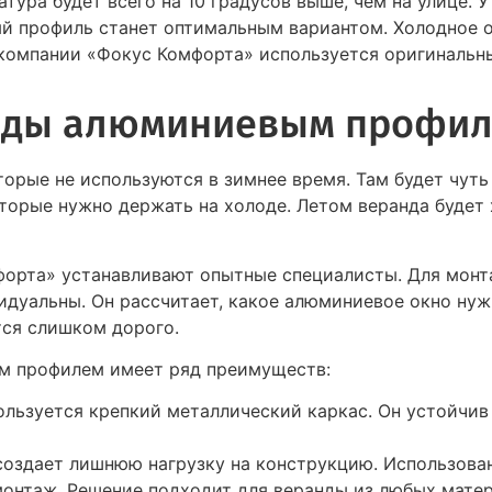
тура будет всего на 10 градусов выше, чем на улице. 
ый профиль станет оптимальным вариантом. Холодное 
 компании «Фокус Комфорта» используется оригинальн
нды алюминиевым профил
орые не используются в зимнее время. Там будет чуть 
торые нужно держать на холоде. Летом веранда будет 
орта» устанавливают опытные специалисты. Для монт
дуальны. Он рассчитает, какое алюминиевое окно нуж
тся слишком дорого.
м профилем имеет ряд преимуществ:
льзуется крепкий металлический каркас. Он устойчив 
создает лишнюю нагрузку на конструкцию. Использова
онтаж. Решение подходит для веранды из любых матери