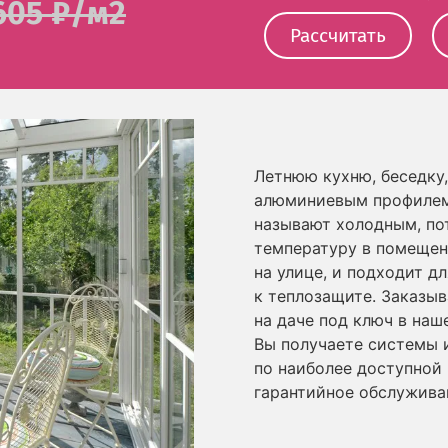
605 ₽/м2
Рассчитать
Летнюю кухню, беседку,
алюминиевым профилем 
называют холодным, по
температуру в помещени
на улице, и подходит д
к теплозащите. Заказы
на даче под ключ в наш
Вы получаете системы 
по наиболее доступной
гарантийное обслужива