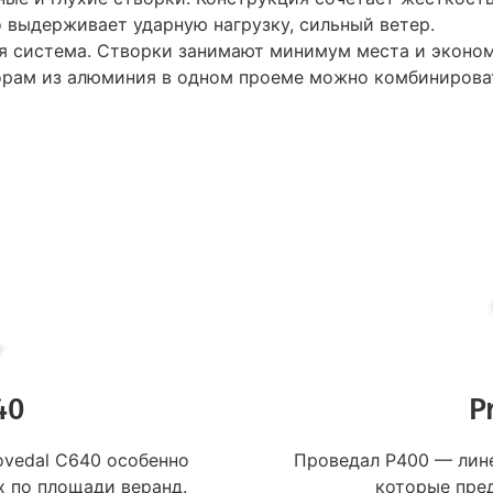
 выдерживает ударную нагрузку, сильный ветер.
я система. Створки занимают минимум места и эконом
орам из алюминия в одном проеме можно комбинирова
40
P
vedal C640 особенно
Проведал P400 — лин
х по площади веранд.
которые пред