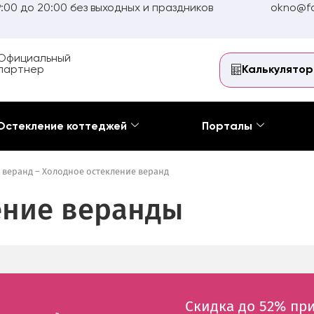
:00 до 20:00 без выходных и праздников
okno@fo
Официальный
партнер
Калькулятор
Остекление коттеджей
Порталы
 веранд
–
Холодное остекление веранд
ение веранды
Скидка до 52% при