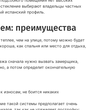
У подсобного помещения нет высоких
остекление выбирают владельцы частных
ый испанский профиль.
ем: преимущества
теплее, чем на улице, потому можно будет
хороша, как спальня или место для отдыха,
ажа сначала нужно вызвать замерщика,
но, а потом определит окончательную
к износам, не боится никаких
ние такой системы предполагает очень
алов, так как не утяжеляет постройку;