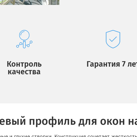
Контроль
Гарантия 7 ле
качества
вый профиль для окон н
ные и глухие створки. Конструкция сочетает жесткость