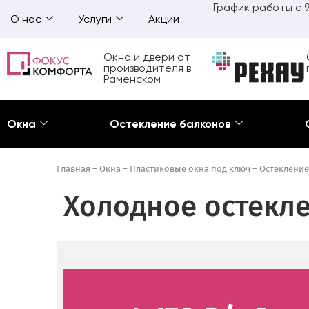
График работы с 9
О нас
Услуги
Акции
Окна и двери от
производителя в
Раменском
Окна
Остекление балконов
Главная
–
Окна
–
Пластиковые окна под ключ
–
Остекление
Холодное остекл