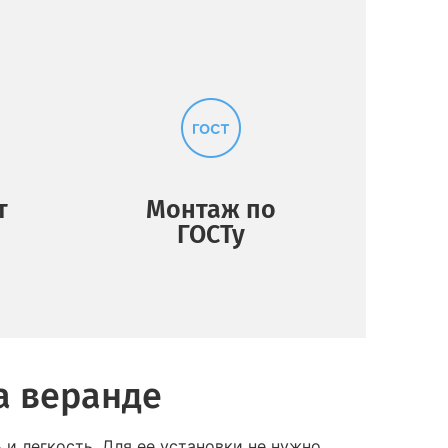
т
Монтаж по
ГОСТу
а веранде
 и легкость. Для ее установки не нужно