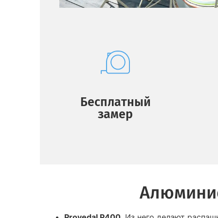
Бесплатный
замер
Алюминие
Provedal P400
. Из него делают распаш