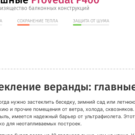
 изящество балконных конструкций
А
СОХРАНЕНИЕ ТЕПЛА
ЗАЩИТА ОТ ШУМА
екление веранды: главны
огда нужно застеклить беседку, зимний сад или летню
ю и прочие помещения от ветра, холода, сквозняков.
пыль, имеется надежный барьер от ультрафиолета. Это
ко для неотапливаемых построек.