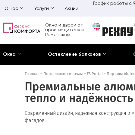
График работы с 9
О нас
Услуги
Акции
Окна и двери от
производителя в
Раменском
Окна
Остекление балконов
Главная
–
Портальные системы
–
FS Portal
–
Порталы Alutec
Премиальные алюмин
тепло и надёжность
Современный дизайн, надёжная конструкция и м
фасадов.