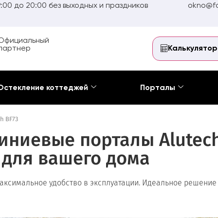
:00 до 20:00 без выходных и праздников
okno@fo
Официальный
партнер
Калькулятор
Остекление коттеджей
Порталы
h BF73
иевые порталы Alutech 
 для вашего дома
аксимальное удобство в эксплуатации. Идеальное решение