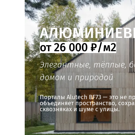
АЛЮМИНИЕВЫ
от 26 000 ₽/м2
Элегантные, тёплые, 
домом и природой
Порталы Alutech BF73 — это не п
объединяет пространство, сохран
сквозняках и шуме с улицы.