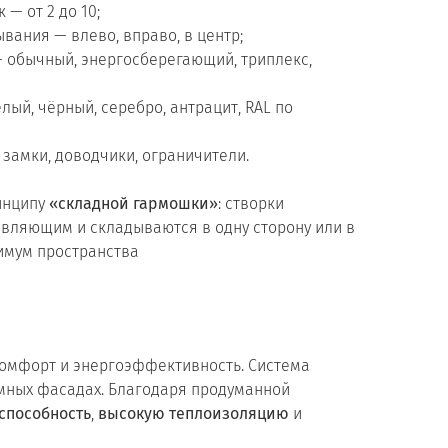
 — от 2 до 10;
вания — влево, вправо, в центр;
— обычный, энергосберегающий, триплекс,
ый, чёрный, серебро, антрацит, RAL по
 замки, доводчики, ограничители.
инципу
«складной гармошки»
: створки
вляющим и складываются в одну сторону или в
имум пространства
 комфорт и энергоэффективность. Система
амных фасадах. Благодаря продуманной
способность
,
высокую теплоизоляцию
и