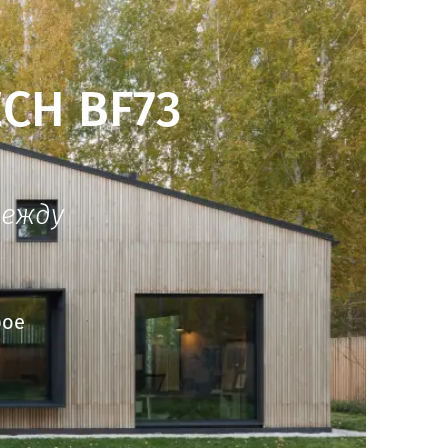
CH BF73
между
рое