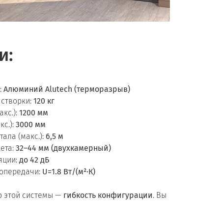
и:
:
Алюминий Alutech (терморазрыв)
 створки:
120 кг
кс.):
1200 мм
кс.):
3000 мм
ала (макс.):
6,5 м
ета:
32–44 мм (двухкамерный)
яции:
до 42 дБ
опередачи:
U=1.8 Вт/(м²·К)
 этой системы —
гибкость конфигурации
. Вы