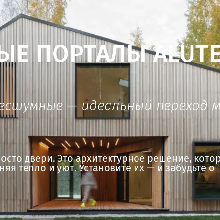
Е ПОРТАЛЫ ALUTE
бесшумные — идеальный переход 
росто двери. Это архитектурное решение, кото
яя тепло и уют. Установите их — и забудьте о