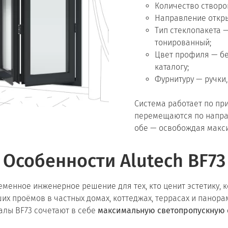
Количество створок
Направление откры
Тип стеклопакета 
тонированный;
Цвет профиля — бел
каталогу;
Фурнитуру — ручки,
Система работает по пр
перемещаются по напра
обе — освобождая макс
Особенности Alutech BF73
еменное инженерное решение для тех, кто ценит эстетику,
их проёмов в частных домах, коттеджах, террасах и панор
алы BF73 сочетают в себе
максимальную светопропускную 